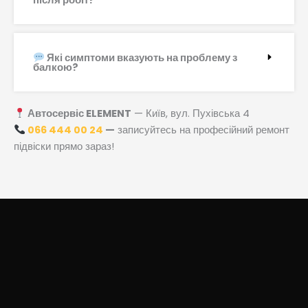
Які симптоми вказують на проблему з
балкою?
Автосервіс ELEMENT
— Київ, вул. Пухівська 4
066 444 00 24
—
записуйтесь на професійний ремонт
підвіски прямо зараз!