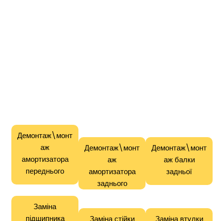
Демонтаж\монт
аж
Демонтаж\монт
Демонтаж\монт
амортизатора
аж
аж балки
переднього
амортизатора
задньої
заднього
Заміна
підшипника
Заміна стійки
Заміна втулки