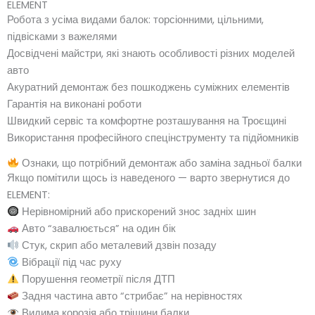
ELEMENT
Робота з усіма видами балок: торсіонними, цільними,
підвісками з важелями
Досвідчені майстри, які знають особливості різних моделей
авто
Акуратний демонтаж без пошкоджень суміжних елементів
Гарантія на виконані роботи
Швидкий сервіс та комфортне розташування на Троєщині
Використання професійного спецінструменту та підйомників
Ознаки, що потрібний демонтаж або заміна задньої балки
Якщо помітили щось із наведеного — варто звернутися до
ELEMENT:
Нерівномірний або прискорений знос задніх шин
Авто “завалюється” на один бік
Стук, скрип або металевий дзвін позаду
Вібрації під час руху
Порушення геометрії після ДТП
Задня частина авто “стрибає” на нерівностях
Видима корозія або тріщини балки