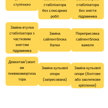
ступічного
стабілізатора
стабілізатора
без слюсарних
без зняття
робіт
підрамника
Заміна втулки
стабілізатора з
Заміна
Переприсовка
частковим
сайлентблока
сайлентблока
зняттям
балки
важеля
підрамника
Демонтаж\монт
аж
Заміна кульової
Заміна кульової
пневмоамортиза
опори
опори (болтове
тора
(запресована)
або заклепкове
кріплення)