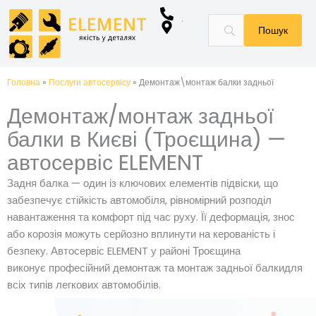
Перейти
до
вмісту
Головна
»
Послуги автосервісу
»
Демонтаж\монтаж балки задньої
Демонтаж/монтаж задньої
балки в Києві (Троєщина) —
автосервіс ELEMENT
Задня балка — один із ключових елементів підвіски, що
забезпечує стійкість автомобіля, рівномірний розподіл
навантаження та комфорт під час руху. Її деформація, знос
або корозія можуть серйозно вплинути на керованість і
безпеку. Автосервіс ELEMENT у районі Троєщина
виконує професійний демонтаж та монтаж задньої балкидля
всіх типів легкових автомобілів.