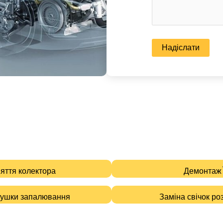
няття колектора
Демонтаж\
тушки запалювання
Заміна свічок р