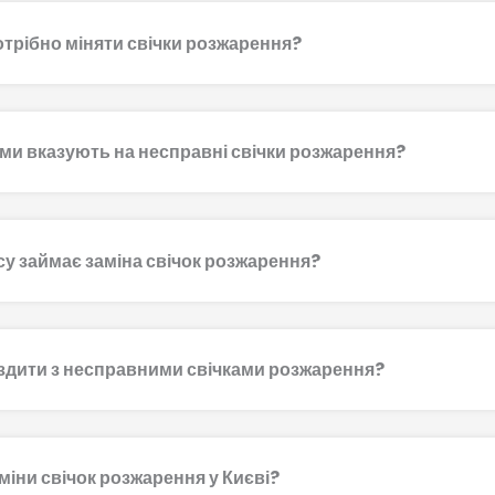
отрібно міняти свічки розжарення?
ми вказують на несправні свічки розжарення?
су займає заміна свічок розжарення?
здити з несправними свічками розжарення?
аміни свічок розжарення у Києві?