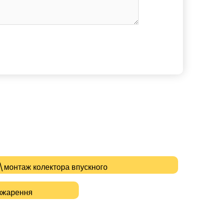
монтаж колектора впускного
озжарення