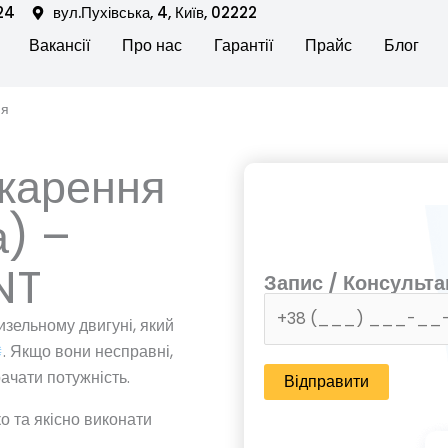
24
вул.Пухівська, 4, Київ, 02222
en Послуги автосервісу
Вакансії
Про нас
Гарантії
Прайс
Блог
ня
зжарення
а) –
NT
Запис / Консульта
изельному двигуні, який
. Якщо вони несправні,
ачати потужність.
 та якісно виконати