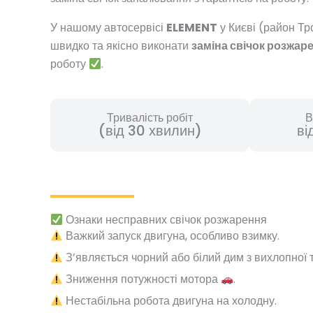
У нашому автосервісі
ELEMENT
у Києві (район Т
швидко та якісно виконати
заміна свічок розжар
роботу
.
Тривалість робіт
В
(від 30 хвилин)
ві
Ознаки несправних свічок розжарення
Важкий запуск двигуна, особливо взимку.
З’являється чорний або білий дим з вихлопної 
Зниження потужності мотора
.
Нестабільна робота двигуна на холодну.