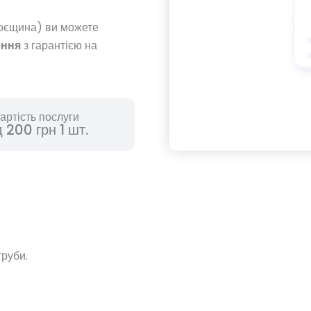
роєщина) ви можете
ення
з гарантією на
артість послуги
д 200 грн 1 шт.
труби.