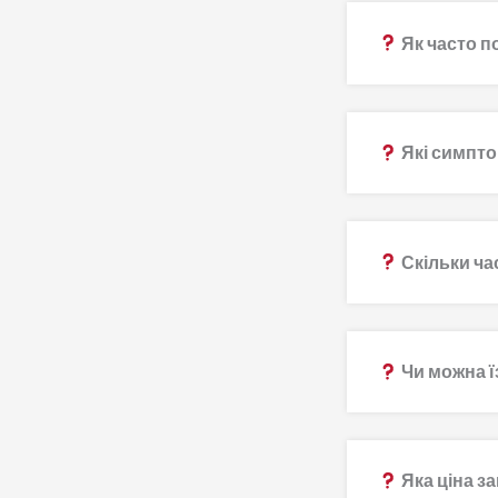
Як часто п
Які симпто
Скільки ча
Чи можна ї
Яка ціна з