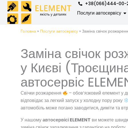
Перейти
+38(066)444-00-
до
Op
Послуги автосервісу
вмісту
Головна
»
Послуги автосервісу
»
Заміна свічок розжарен
Заміна свічок ро
у Києві (Троєщин
автосервіс ELEME
Свічки розжарення
– обов’язковий елемент у д
відповідає за легкий запуск у холодну пору року
автомобіль може погано заводитися, диміти та втр
У нашому
автосервісі ELEMENT
ви можете швидко
заміна свічок запалювання з гарантією на роботу.