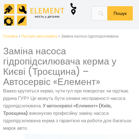
Перейти
до
вмісту
Головна
»
Послуги автосервісу
»
Заміна насоса гідропідсилювача
Заміна насоса
гідропідсилювача керма у
Києві (Троєщина) –
Автосервіс «Елемент»
Важко крутиться кермо, чути гул при поворотах чи підтікає
рідина ГУР? Це можуть бути ознаки несправності насоса
гідропідсилювача.
У автосервісі «Елемент» (Київ,
Троєщина)
виконуємо професійну заміну насоса
гідропідсилювача керма з гарантією на роботи для багатьох
марок авто.