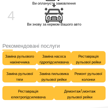
Ви оплачуєте замовлення
4
Ви знову за кермом Вашого авто
Рекомендовані послуги
Заміна рульового
Заміна насоса
Реставрація
накінечника
гідропідсилювача
рульової рейки
Заміна рульової
Заміна пильовика
Ремонт рульової
тяги
рульової рейки
колонки
Реставрація
Демонтаж\монтаж
електропідсилювача
рульової рейки