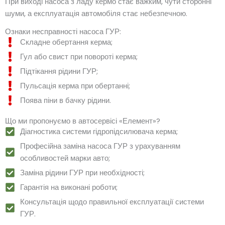
При виході насоса з ладу кермо стає важким, чути сторонні
шуми, а експлуатація автомобіля стає небезпечною.
Ознаки несправності насоса ГУР:
Складне обертання керма;
Гул або свист при повороті керма;
Підтікання рідини ГУР;
Пульсація керма при обертанні;
Поява піни в бачку рідини.
Що ми пропонуємо в автосервісі «Елемент»?
Діагностика системи гідропідсилювача керма;
Професійна заміна насоса ГУР з урахуванням
особливостей марки авто;
Заміна рідини ГУР при необхідності;
Гарантія на виконані роботи;
Консультація щодо правильної експлуатації системи
ГУР.