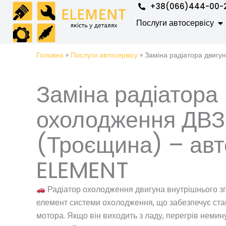
Перейти
+38(066)444-00-
до
Op
Послуги автосервісу
вмісту
Головна
»
Послуги автосервісу
»
Заміна радіатора двигу
Заміна радіатора
охолодження ДВЗ 
(Троєщина) – авт
ELEMENT
Радіатор охолодження двигуна внутрішнього з
елемент системи охолодження, що забезпечує ста
мотора. Якщо він виходить з ладу, перегрів немину