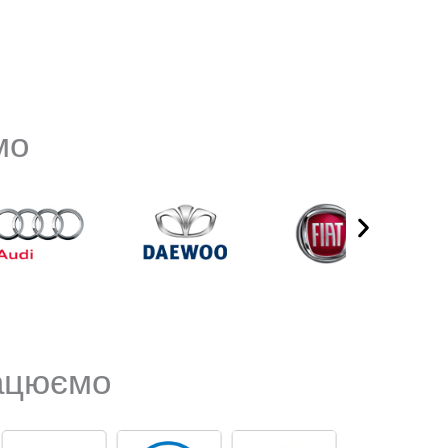
мо
рацюємо