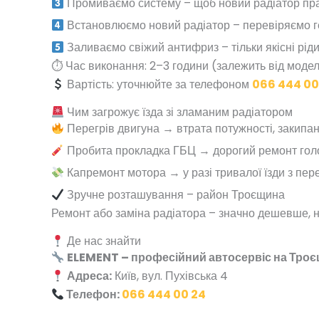
Промиваємо систему – щоб новий радіатор пр
Встановлюємо новий радіатор – перевіряємо г
Заливаємо свіжий антифриз – тільки якісні ріди
⏱ Час виконання: 2–3 години (залежить від моделі
Вартість: уточнюйте за телефоном
066 444 00
Чим загрожує їзда зі зламаним радіатором
Перегрів двигуна → втрата потужності, закипа
Пробита прокладка ГБЦ → дорогий ремонт голо
Капремонт мотора → у разі тривалої їзди з пере
Зручне розташування – район Троєщина
Ремонт або заміна радіатора – значно дешевше, н
Де нас знайти
ELEMENT – професійний автосервіс на Тро
Адреса:
Київ, вул. Пухівська 4
Телефон:
066 444 00 24