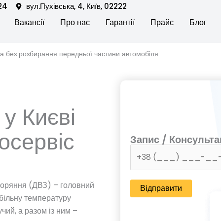
24
вул.Пухівська, 4, Київ, 02222
en Послуги автосервісу
Вакансії
Про нас
Гарантії
Прайс
Блог
на без розбирання передньої частини автомобіля
у Києві
осервіс
Запис / Консульта
горяння (ДВЗ) – головний
більну температуру
чий, а разом із ним –