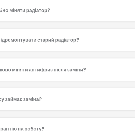
бно міняти радіатор?
ідремонтувати старий радіатор?
ково міняти антифриз після заміни?
су займає заміна?
арантію на роботу?