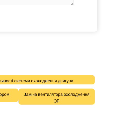
ичності системи охолодження двигуна
тором
Заміна вентилятора охолодження
ОР