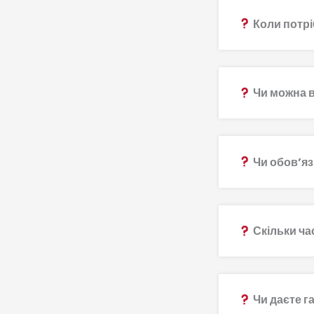
Коли потрі
Чи можна в
Чи обов’яз
Скільки ча
Чи даєте г