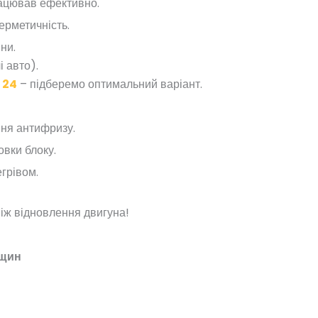
ацював ефективно.
ерметичність.
ни.
 авто).
 24
– підберемо оптимальний варіант.
ння антифризу.
вки блоку.
грівом.
іж відновлення двигуна!
єщин