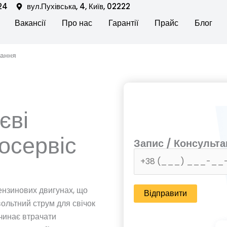
24
вул.Пухівська, 4, Київ, 02222
en Послуги автосервісу
Вакансії
Про нас
Гарантії
Прайс
Блог
вання
єві
осервіс
Запис / Консульта
ензинових двигунах, що
ольтний струм для свічок
чинає втрачати