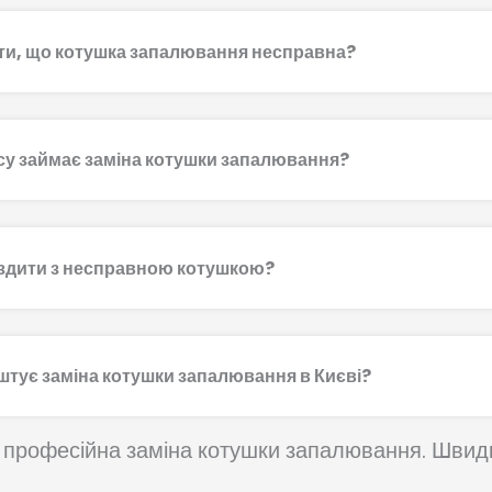
ти, що котушка запалювання несправна?
су займає заміна котушки запалювання?
здити з несправною котушкою?
штує заміна котушки запалювання в Києві?
рофесійна заміна котушки запалювання. Швидко