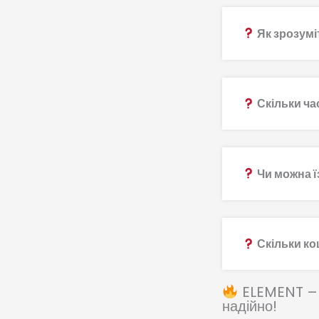
Як зрозумі
Скільки ча
Чи можна ї
Скільки ко
ELEMENT – п
надійно!