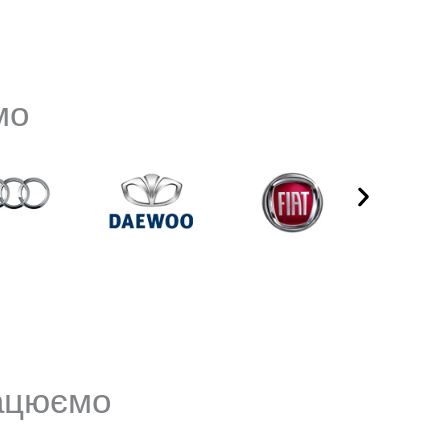
мо
рацюємо