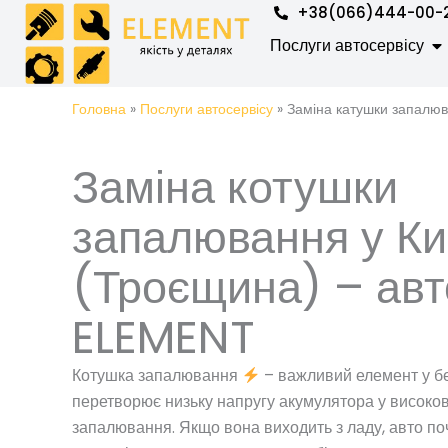
Перейти
+38(066)444-00-
до
Op
Послуги автосервісу
вмісту
Головна
»
Послуги автосервісу
»
Заміна катушки запалю
Заміна котушки
запалювання у Ки
(Троєщина) – авт
ELEMENT
Котушка запалювання
– важливий елемент у б
перетворює низьку напругу акумулятора у високов
запалювання. Якщо вона виходить з ладу, авто по