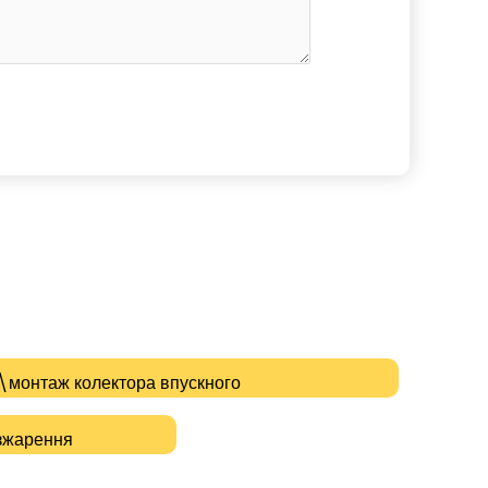
монтаж колектора впускного
озжарення