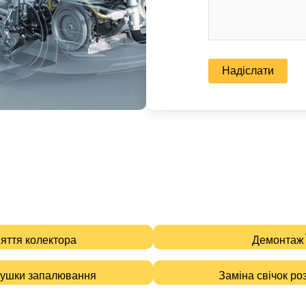
няття колектора
Демонтаж\
тушки запалювання
Заміна свічок р