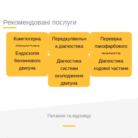
Рекомендовані послуги
Комп’ютерна
Передкупівельн
Перевірка
діагностика
а діагностика
лакофарбового
Ендоскопія
покриття
бензинового
Діагностика
Діагностика
двигуна
системи
ходової частини
охолодження
двигуна
Питання та відповіді