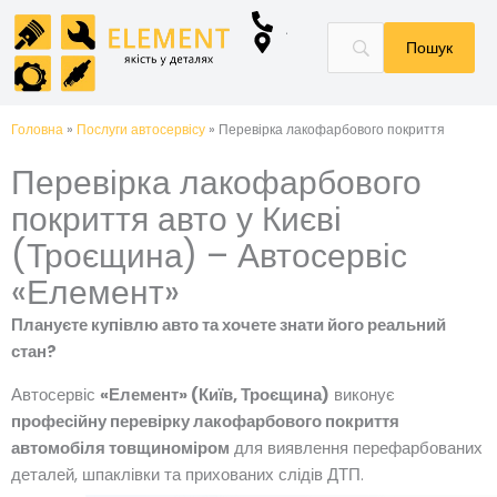
Перейти
до
вмісту
Головна
»
Послуги автосервісу
»
Перевірка лакофарбового покриття
Перевірка лакофарбового
покриття авто у Києві
(Троєщина) – Автосервіс
«Елемент»
Плануєте купівлю авто та хочете знати його реальний
стан?
Автосервіс
«Елемент» (Київ, Троєщина)
виконує
професійну перевірку лакофарбового покриття
автомобіля товщиноміром
для виявлення перефарбованих
деталей, шпаклівки та прихованих слідів ДТП.