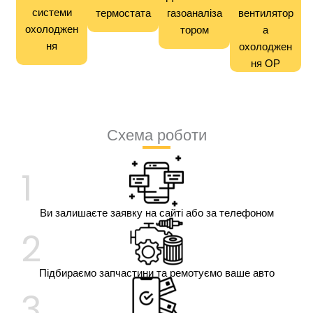
системи
термостата
газоаналіза
вентилятор
охолоджен
тором
а
ня
охолоджен
ня ОР
Схема роботи
1
Ви залишаєте заявку на сайті або за телефоном
2
Підбираємо запчастини та ремотуємо ваше авто
3