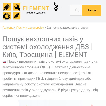
Перейти
до
вмісту
Головна
»
Послуги автосервісу
»
Діагностика газоаналізатором
Пошук вихлопних газів у
системі охолодження ДВЗ |
Київ, Троєщина | ELEMENT
Пошук вихлопних газів у системі охолодження двигуна
внутрішнього згоряння (ДВЗ) – важлива діагностична
процедура, яка дозволяє виявити несправності, такі як
пробиття прокладки ГБЦ, тріщини блоку циліндрів або
неправильну роботу системи охолодження. Вчасне
виявлення газів у охолоджувальній рідині рятує двигун від
серйозних пошкоджень.