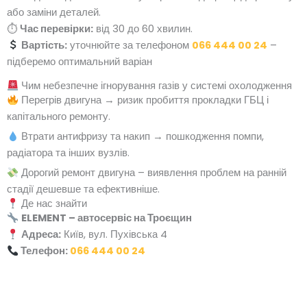
або заміни деталей.
⏱
Час перевірки:
від 30 до 60 хвилин.
Вартість:
уточнюйте за телефоном
066 444 00 24
–
підберемо оптимальний варіан
Чим небезпечне ігнорування газів у системі охолодження
Перегрів двигуна → ризик пробиття прокладки ГБЦ і
капітального ремонту.
Втрати антифризу та накип → пошкодження помпи,
радіатора та інших вузлів.
Дорогий ремонт двигуна – виявлення проблем на ранній
стадії дешевше та ефективніше.
Де нас знайти
ELEMENT – автосервіс на Троєщин
Адреса:
Київ, вул. Пухівська 4
Телефон:
066 444 00 24