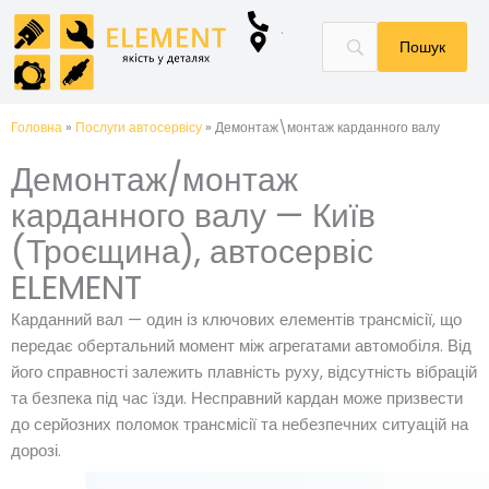
Перейти
до
вмісту
Головна
»
Послуги автосервісу
»
Демонтаж\монтаж карданного валу
Демонтаж/монтаж
карданного валу — Київ
(Троєщина), автосервіс
ELEMENT
Карданний вал — один із ключових елементів трансмісії, що
передає обертальний момент між агрегатами автомобіля. Від
його справності залежить плавність руху, відсутність вібрацій
та безпека під час їзди. Несправний кардан може призвести
до серйозних поломок трансмісії та небезпечних ситуацій на
дорозі.