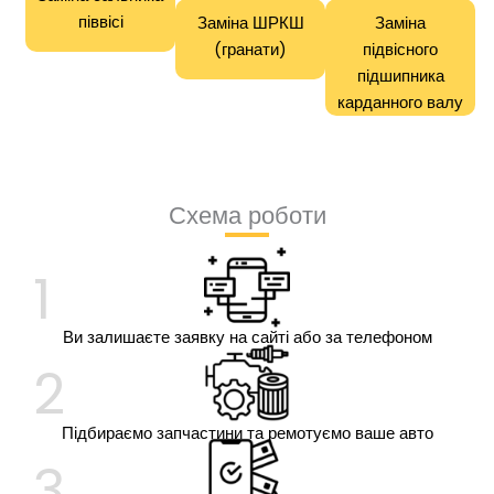
піввісі
Заміна ШРКШ
Заміна
(гранати)
підвісного
підшипника
карданного валу
Схема роботи
1
Ви залишаєте заявку на сайті або за телефоном
2
Підбираємо запчастини та ремотуємо ваше авто
3